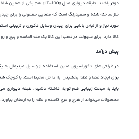
موثر باشند. طبقه دیواری مدل
فلز ساخته شده و سفیدرنگ است که فضایی معمولی را برای چیدن و
مورد نیاز و از لبه‌ی بالایی برای چیدن وسایل دکوری و تزیینی ا
کالا دارد. برای سهولت در نصب این کالا یک مته الماسه و پیچ و رو
پیش درآمد
در طراحی‌های دکوراسیون­ مدرن استفاده از وسایل مینیمال به یک
برای ایجاد فضا و نظم بخشیدن به داخل محیط است. با کوچک شدن فض
باید به مبحث زیبایی هم توجه داشته باشیم. طبقه دیواری می‌­توان
محصولات می­‌تواند از هرج و مرج کاسته و نظم را به ارمغان بیاورد. طبقه دیواری مدل 1002 می­تواند یک انتخاب مناسب برای افرادی باشد که به دنبال یک ک
طراحی و ساخت
طبقه دیواری مدل JT-100 یک وسیله کارآمد و