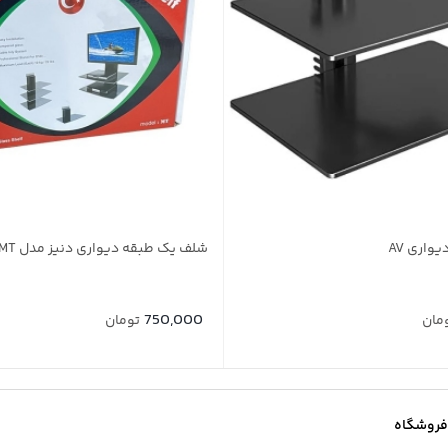
واری AV
شلف یک طبقه دیواری دنیز مدل MT
750,000
مان
تومان
فروشگاه