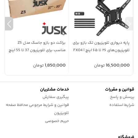
بزرگ به شدت در معرض خطر شکستگی، برخورد اشیاء و خط‌وخش هستند. به
همین منظور، برای تضمین سلامت فیزیکی پنل‌های گران‌قیمت، خرید
[
محافظ
صفحه تلویزیون ۶۵ اینچ ضد ضربه
]
را به عنوان یک سرمایه‌گذاری هوشمندانه به
شما پیشنهاد می‌کنیم.
سوالات متداول
|
پایه دیواری تلویزیون تک بازو برای
براکت دو بازو جاسک مدل Z5
پ
تلویزیون‌های ۲۶ تا ۶۵ اینچ | FX04
مناسب برای تلویزیون 37 تا 55 اینچ
برای تلویزیون 55 اینچی مناسب است؟
26 تا
0
1,850,000
16,500,000
تومان
تومان
وسایل نصب همراه محصول است؟
قوانین و مقررات
خدمات مشتریان
زمان ارسال چقدر است؟
پرسش و پاسخ
پیگیری سفارش
شرایط استفاده
قوانین و شرایط مرجوعی محافظ صفحه
تلویزیون
حریم خصوصی
فروشگاه