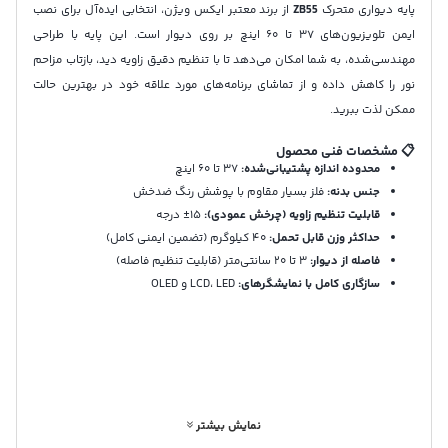
پایه دیواری متحرک
ZB55
از برند معتبر ایکس ویژن، انتخابی ایده‌آل برای نصب
ایمن تلویزیون‌های ۳۷ تا ۶۰ اینچ بر روی دیوار است. این پایه با طراحی
مهندسی‌شده، به شما امکان می‌دهد تا با تنظیم دقیق زاویه دید، بازتاب مزاحم
نور را کاهش داده و از تماشای برنامه‌های مورد علاقه خود در بهترین حالت
ممکن لذت ببرید.
📋 مشخصات فنی محصول
محدوده اندازه پشتیبانی‌شده:
۳۷ تا ۶۰ اینچ
جنس بدنه:
فلز بسیار مقاوم با پوشش رنگ ضدخش
قابلیت تنظیم زاویه (چرخش عمودی):
۱۵± درجه
حداکثر وزن قابل تحمل:
۴۰ کیلوگرم (تضمین ایمنی کامل)
فاصله از دیوار:
۳ تا ۲۰ سانتی‌متر (قابلیت تنظیم فاصله)
سازگاری کامل با نمایشگرهای:
LCD، LED و OLED
رنگ:
مشکی مات (هماهنگ با دکوراسیون و بدنه تلویزیون)
🛠️ راهنمای نصب آسان در ۵ مرحله
طراحی این پایه به گونه‌ای است که به راحتی در منزل قابل نصب است:
محل مناسب و تراز را روی دیوار انتخاب کنید.
نمایش بیشتر
مکان‌های دقیق برای سوراخ‌کاری را علامت‌گذاری نمایید.