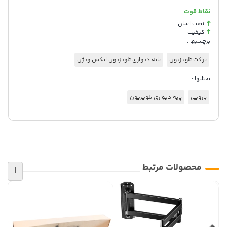
با استفاده از دریل، سوراخ‌ها را ایجاد کرده و رولپلاک‌ها را قرار دهید.
نقاط قوت
اسکلت اصلی پایه را با پیچ‌های مخصوص روی دیوار محکم کنید.
نصب اسان
شاخک‌های متصل به پشت تلویزیون را به صورت کشویی روی پایه
کیفیت
برچسبها :
دیواری قرار داده و قفل کنید.
براکت تلویزیون
پایه دیواری تلویزیون ایکس ویژن
✅ چرا پایه دیواری ZB55 را انتخاب کنیم؟
نصب سریع و بی‌دردسر:
بی‌نیاز از نصاب حرفه‌ای و تنها با ابزارهای معمول
بخشها :
خانگی.
بازویی
پایه دیواری تلویزیون
ارگونومی و دید بهتر:
جلوگیری از خستگی چشم و گردن با تنظیم شیب
صفحه.
ایمنی فوق‌العاده:
تحمل وزن بالا که از سقوط احتمالی تلویزیون جلوگیری
می‌کند.
ارزش خرید بالا:
قیمت بسیار مقرون‌به‌صرفه در برابر کیفیت ساخت و
دوام قطعات.
محصولات مرتبط
|
💡 پیشنهاد ویژه برای محافظت از پنل تلویزیون شما:
اگر علاوه بر این سایز، از تلویزیون‌های ابعاد بزرگتر در منزل یا محل کار خود
استفاده می‌کنید، نصب ایمن روی دیوار تنها نیمی از راه است. پنل‌های سایز